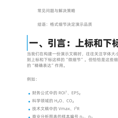
常见问题与解决策略
结语：格式细节决定演示品质
一、引言：上标和下
当我们在构建一份演示文稿时，往往关注字体大
到上标和下标这样的“微细节”。但恰恰是这些
的“精确表达”作用。
例如：
财务公式中的 ROI¹、EPS₂
科学领域的 H₂O、CO₂
技术文稿中的 Vmax、I²R
商业分析图表的样本编号 n₁、n₂