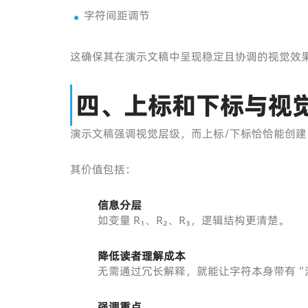
字符间距调节
这确保其在演示文稿中呈现稳定且协调的视觉效
四、上标和下标与视
演示文稿强调视觉层级，而上标/下标恰恰能创建
其价值包括：
信息分层
如变量 R₁、R₂、R₃，逻辑结构更清楚。
降低读者理解成本
无需通过冗长解释，就能让字符本身带有“
强调重点