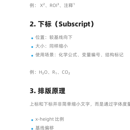
例： X²、ROI³、注释¹
2. 下标（Subscript）
位置：较基线向下
大小：同样缩小
使用场景：化学公式、变量编号、结构标记
例：H₂O、R₁、CO₂
3. 排版原理
上标和下标并非简单缩小文字，而是通过字体度量（Fo
x-height 比例
基线偏移