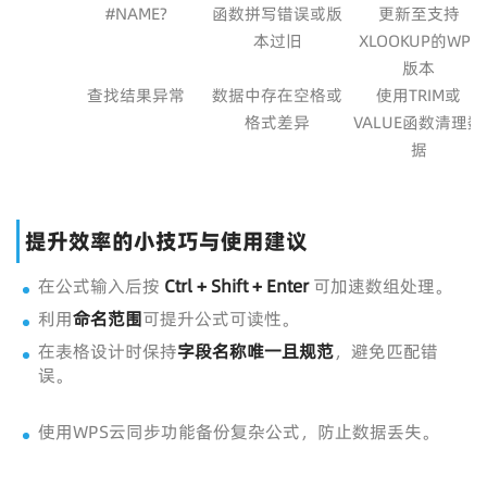
#NAME?
函数拼写错误或版
更新至支持
本过旧
XLOOKUP的WPS
版本
查找结果异常
数据中存在空格或
使用TRIM或
格式差异
VALUE函数清理数
据
提升效率的小技巧与使用建议
在公式输入后按
Ctrl + Shift + Enter
可加速数组处理。
利用
命名范围
可提升公式可读性。
在表格设计时保持
字段名称唯一且规范
，避免匹配错
误。
使用WPS云同步功能备份复杂公式，防止数据丢失。