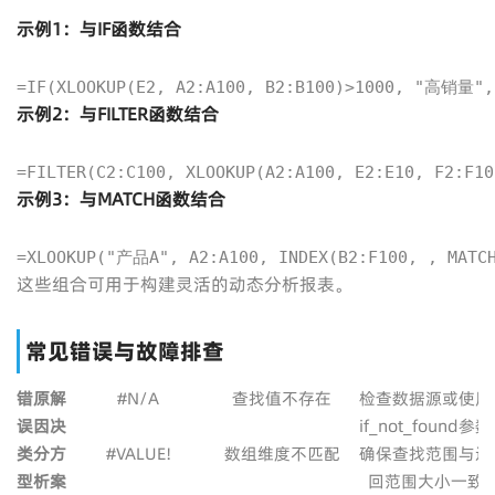
示例1：与IF函数结合
=IF(XLOOKUP(E2, A2:A100, B2:B100)>1000, "高销量
示例2：与FILTER函数结合
=FILTER(C2:C100, XLOOKUP(A2:A100, E2:E10, F2:F
示例3：与MATCH函数结合
=XLOOKUP("产品A", A2:A100, INDEX(B2:F100, , MAT
这些组合可用于构建灵活的动态分析报表。
常见错误与故障排查
错
原
解
#N/A
查找值不存在
检查数据源或使用
误
因
决
if_not_found参数
类
分
方
#VALUE!
数组维度不匹配
确保查找范围与返
型
析
案
回范围大小一致