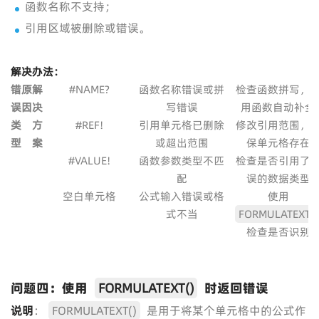
函数名称不支持；
引用区域被删除或错误。
解决办法：
错
原
解
#NAME?
函数名称错误或拼
检查函数拼写，
误
因
决
写错误
用函数自动补全
类
方
#REF!
引用单元格已删除
修改引用范围，
型
案
或超出范围
保单元格存在
#VALUE!
函数参数类型不匹
检查是否引用了
配
误的数据类型
空白单元格
公式输入错误或格
使用
式不当
FORMULATEXT()
检查是否识别
问题四：使用
FORMULATEXT()
时返回错误
说明
：
FORMULATEXT()
是用于将某个单元格中的公式作