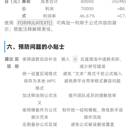
目
（元）
算
明
成本合计
80000
=SUM(C2
公
利润
70000
=B6-C
式
利润率
46.67%
=C7/B
使用
FORMULATEXT()
可再加一列用于公式内容的展
示；搭配注释解释更佳。
六、预防问题的小贴士
建议
说
使用函数自动补全
输入
=
后直接选中函数名称，
项
明
减少拼写错误
统一设置区域格式
避免“文本”格式干扰公式输入
保存为本地 WPS
避免跨平台带来格式兼容问题
格式
加注释说明公式含
提升团队成员的理解效率
义
使用模板作为公式
制作统一结构模板，降低新手误
展示范本
操作风险
定期备份公式区域
避免公式被误删或覆盖